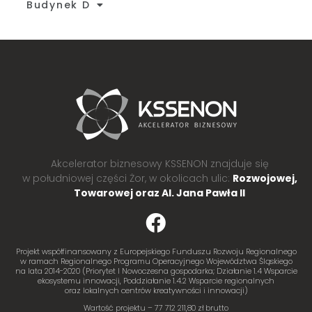
Budynek D
Akcelerator biznesowy KSSENON znajduje się
w południowej części Żor, w okolicach ulic:
Rozwojowej,
Towarowej oraz Al. Jana Pawła II
Projekt współfinansowany z Europejskiego Funduszu Rozwoju Regionalnego
w ramach Regionalnego Programu Operacyjnego Województwa Śląskiego
na lata 2014-2020 (Priorytet I Nowoczesna gospodarka; Działanie 1.4 Wsparcie
ekosystemu innowacji, Poddziałanie 1.4.2 Wsparcie regionalnych
oraz lokalnych centrów kreatywności i innowacji)
Wartość projektu – 77 712 211,80 zł brutto