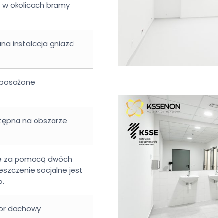
 w okolicach bramy
na instalacja gniazd
wyposażone
stępna na obszarze
ane za pomocą dwóch
szczenie socjalne jest
o.
tor dachowy