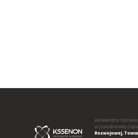
Akcelerator biznes
w południowej części
Rozwojowej, Towar