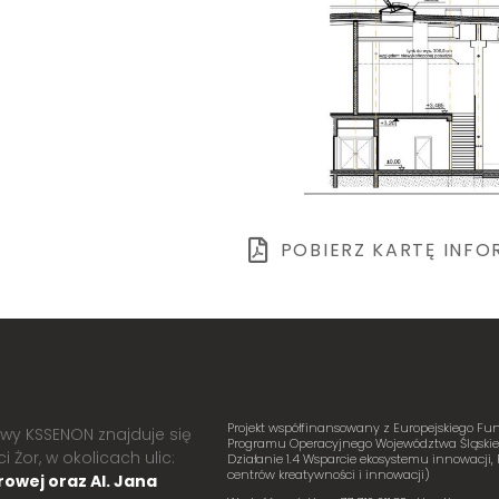
POBIERZ KARTĘ INF
Projekt współfinansowany z Europejskiego 
owy KSSENON znajduje się
Programu Operacyjnego Województwa Śląskiego
 Żor, w okolicach ulic:
Działanie 1.4 Wsparcie ekosystemu innowacji, 
centrów kreatywności i innowacji)
owej oraz Al. Jana