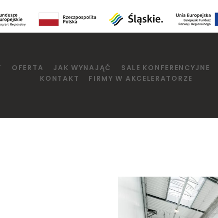
T
OFERTA
JAK WYNAJĄĆ
SALE KONFERENCYJNE
KONTAKT
FIRMY W AKCELERATORZE