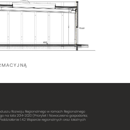
ORMACYJNĄ
Funduszu Rozwoju Regionalnego w ramach Regionalnego
 na lata 2014-2020 (Priorytet I Nowoczesna gospodarka;
Poddziałanie 1.4.2 Wsparcie regionalnych oraz lokalnych