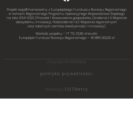
Projekt współfinansowany z Europejskiego Funduszu Rozwoju Regionalnego
w ramach Regionalnego Programu Operacyjnego Województwa Śląskiego
na lata 2014-2020 (Priorytet I Nowoczesna gospodarka; Działanie 1.4 Wsparcie
ekosystemu innowacji, Poddziałanie 1.4.2 Wsparcie regionalnych
oraz lokalnych centrów kreatywności i innowacji)
Wartość projektu – 77 712 211,80 zł brutto
Europejski Fundusz Rozwoju Regionalnego – 40 885 000,00 zł
Copyright © KSSENON
polityka prywatności
CUTberry
Realizacja: