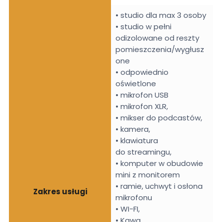
• studio dla max 3 osoby
• studio w pełni
odizolowane od reszty
pomieszczenia/wygłusz
one
• odpowiednio
oświetlone
• mikrofon USB
• mikrofon XLR,
• mikser do podcastów,
• kamera,
• klawiatura
do streamingu,
• komputer w obudowie
mini z monitorem
• ramie, uchwyt i osłona
Zakres usługi
mikrofonu
• WI-FI,
• Kawa,