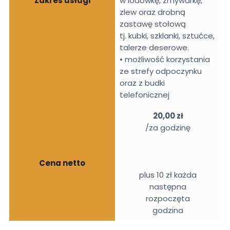
Zakres usługi
w lodówkę, zmywarkę,
zlew oraz drobną
zastawę stołową
tj. kubki, szklanki, sztućce,
talerze deserowe.
• możliwość korzystania
ze strefy odpoczynku
oraz z budki
telefonicznej
20,00 zł
/za godzinę
Cena netto
plus 10 zł każda
następna
rozpoczęta
godzina