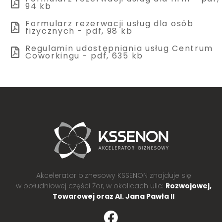
94 kb
Formularz rezerwacji usług dla osób
fizycznych - pdf, 98 kb
Regulamin udostępniania usług Centrum
Coworkingu - pdf, 635 kb
Akcelerator biznesowy KSSENON znajduje się
w południowej części Żor, w okolicach ulic:
Rozwojowej,
Towarowej oraz Al. Jana Pawła II