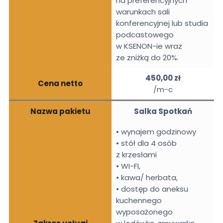
na preferencyjnych
warunkach sali
konferencyjnej lub studia
podcastowego
w KSENON-ie wraz
ze zniżką do 20%.
450,00 zł
Cena netto
/m-c
Nazwa pakietu
Salka Spotkań
• wynajem godzinowy
• stół dla 4 osób
z krzesłami
• WI-FI,
• kawa/ herbata,
• dostęp do aneksu
kuchennego
wyposażonego