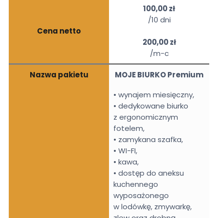
100,00 zł
/10 dni
Cena netto
200,00 zł
/m-c
Nazwa pakietu
MOJE BIURKO Premium
• wynajem miesięczny,
• dedykowane biurko
z ergonomicznym
fotelem,
• zamykana szafka,
• WI-FI,
• kawa,
• dostęp do aneksu
kuchennego
wyposażonego
w lodówkę, zmywarkę,
zlew oraz drobną