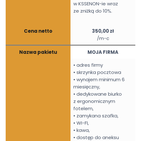
w KSSENON-ie wraz
ze zniżką do 10%.
Cena netto
350,00 zł
/m-c
Nazwa pakietu
MOJA FIRMA
• adres firmy
• skrzynka pocztowa
• wynajem minimum 6
miesięczny,
• dedykowane biurko
z ergonomicznym
fotelem,
• zamykana szafka,
• WI-FI,
• kawa,
• dostęp do aneksu