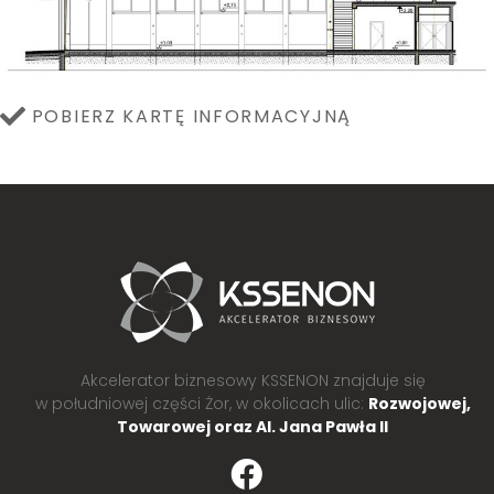
POBIERZ KARTĘ INFORMACYJNĄ
Akcelerator biznesowy KSSENON znajduje się
w południowej części Żor, w okolicach ulic:
Rozwojowej,
Towarowej oraz Al. Jana Pawła II