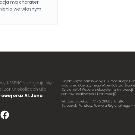
acja ma charater
nienia we własnym
Projekt współfinansowany z Europejskiego 
owy KSSENON znajduje się
Programu Operacyjnego Województwa Śląskiego
 Żor, w okolicach ulic:
Działanie 1.4 Wsparcie ekosystemu innowacji, 
centrów kreatywności i innowacji)
owej oraz Al. Jana
Wartość projektu – 77 712 211,80 zł brutto
Europejski Fundusz Rozwoju Regionalnego – 40