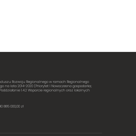
Funduszu Rozwoju Regionalnego w ramach Regionalnego
 na lata 2014-2020 (Priorytet I Nowoczesna gospodarka;
Poddziałanie 1.4.2 Wsparcie regionalnych oraz lokalnych
 885 000,00 zł