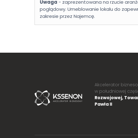
Uwaga
- zaprezentowana na rzucie aranż
poglądowy. Umeblowanie lokalu do zapew
zakresie przez Najemcę.
Akcelerator biznes
w południowej części
Rozwojowej, Towar
Pawła II