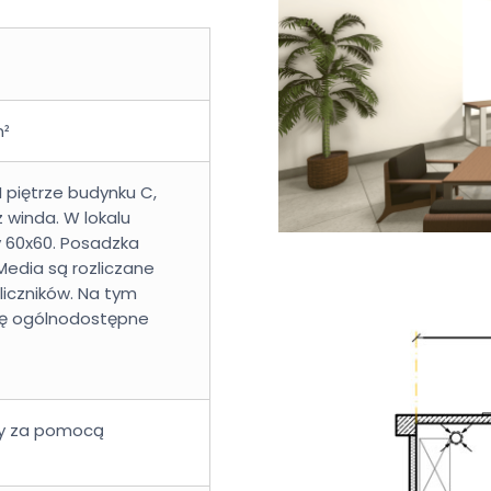
m²
 I piętrze budynku C,
 winda. W lokalu
y 60x60. Posadzka
Media są rozliczane
iczników. Na tym
się ogólnodostępne
any za pomocą