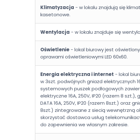
Klimatyzacja
- w lokalu znajdują się klim
kasetonowe.
Wentylacja
- w lokalu znajduje się wenty
Oświetlenie
- lokal biurowy jest oświetlo
oprawami oświetleniowymi LED 60x60.
Energia elektryczna i internet
- lokal bi
w 3szt. podwójnych gniazd elektrycznych 16A
systemowych puszek podłogowych zawier
elektryczne 16A, 250V, IP20 (razem 8 szt.),
DATA 16A, 250V, IP20 (razem 8szt.) oraz g
8szt.) zintegrowane z siecią wewnętrzną ob
skorzystać dostawca usług telekomunikacyj
do zapewnienia we własnym zakresie.