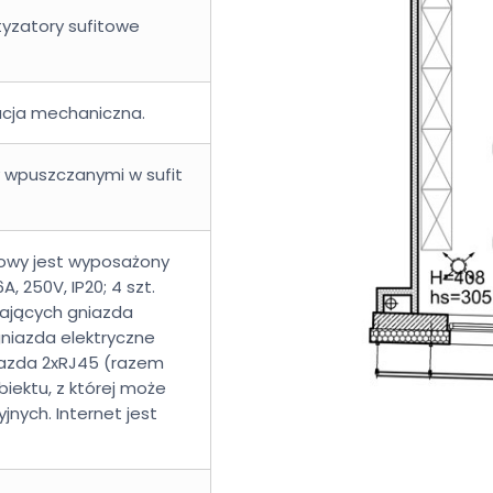
atyzatory sufitowe
lacja mechaniczna.
ny wpuszczanymi w sufit
urowy jest wyposażony
, 250V, IP20; 4 szt.
ających gniazda
 gniazda elektryczne
niazda 2xRJ45 (razem
iektu, z której może
nych. Internet jest