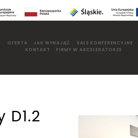
T
OFERTA
JAK WYNAJĄĆ
SALE KONFERENCYJNE
KONTAKT
FIRMY W AKCELERATORZE
y D1.2