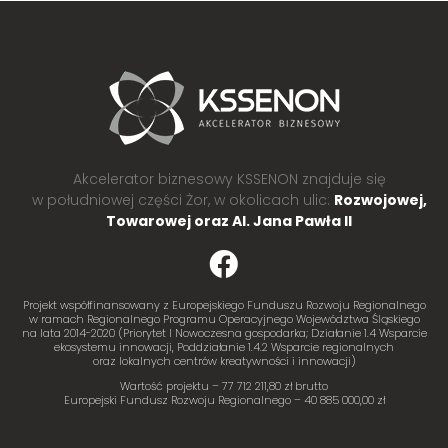
Akcelerator biznesowy KSSENON znajduje się
w południowej części Żor, w okolicach ulic:
Rozwojowej,
Towarowej oraz Al. Jana Pawła II
Projekt współfinansowany z Europejskiego Funduszu Rozwoju Regionalnego
w ramach Regionalnego Programu Operacyjnego Województwa Śląskiego
na lata 2014-2020 (Priorytet I Nowoczesna gospodarka; Działanie 1.4 Wsparcie
ekosystemu innowacji, Poddziałanie 1.4.2 Wsparcie regionalnych
oraz lokalnych centrów kreatywności i innowacji)
Wartość projektu – 77 712 211,80 zł brutto
Europejski Fundusz Rozwoju Regionalnego – 40 885 000,00 zł