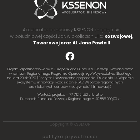
Akcelerator biznesowy KSSENON znajduje się
w południowej części Żor, w okolicach ulic:
Rozwojowej,
Towarowej oraz Al. Jana Pawła II
Projekt współfinansowany z Europejskiego Funduszu Rozwoju Regionalnego
w ramach Regionalnego Programu Operacyjnego Województwa Śląskiego
na lata 2014-2020 (Priorytet I Nowoczesna gospodarka; Działanie 1.4 Wsparcie
ekosystemu innowacji, Poddziałanie 1.4.2 Wsparcie regionalnych
oraz lokalnych centrów kreatywności i innowacji)
Wartość projektu – 77 712 211,80 zł brutto
Europejski Fundusz Rozwoju Regionalnego – 40 885 000,00 zł
Copyright © KSSENON
polityka prywatności