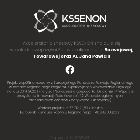
Akcelerator biznesowy KSSENON znajduje się
w południowej części Żor, w okolicach ulic:
Rozwojowej,
Towarowej oraz Al. Jana Pawła II
Projekt współfinansowany z Europejskiego Funduszu Rozwoju Regionalnego
w ramach Regionalnego Programu Operacyjnego Województwa Śląskiego
na lata 2014-2020 (Priorytet I Nowoczesna gospodarka; Działanie 1.4 Wsparcie
ekosystemu innowacji, Poddziałanie 1.4.2 Wsparcie regionalnych
oraz lokalnych centrów kreatywności i innowacji)
Wartość projektu – 77 712 211,80 zł brutto
Europejski Fundusz Rozwoju Regionalnego – 40 885 000,00 zł
Copyright © KSSENON