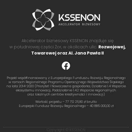
Akcelerator biznesowy KSSENON znajduje się
w południowej części Żor, w okolicach ulic:
Rozwojowej,
Towarowej oraz Al. Jana Pawła II
Projekt współfinansowany z Europejskiego Funduszu Rozwoju Regionalnego
w ramach Regionalnego Programu Operacyjnego Województwa Śląskiego
na lata 2014-2020 (Priorytet I Nowoczesna gospodarka; Działanie 1.4 Wsparcie
ekosystemu innowacji, Poddziałanie 1.4.2 Wsparcie regionalnych
oraz lokalnych centrów kreatywności i innowacji)
Wartość projektu – 77 712 211,80 zł brutto
Europejski Fundusz Rozwoju Regionalnego – 40 885 000,00 zł
Copyright © KSSENON